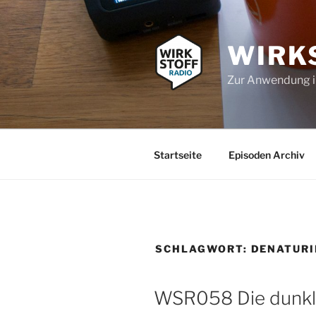
Zum
Inhalt
springen
WIRK
Zur Anwendung 
Startseite
Episoden Archiv
SCHLAGWORT:
DENATUR
WSR058 Die dunkle