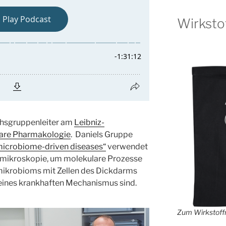
Wirksto
chsgruppenleiter am
Leibniz-
lare Pharmakologie
. Daniels Gruppe
microbiome-driven diseases“
verwendet
mikroskopie, um molekulare Prozesse
ikrobioms mit Zellen des Dickdarms
l eines krankhaften Mechanismus sind.
Zum Wirkstoffr