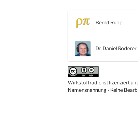
Die
dunkle
Seite
Bernd Rupp
des
Mikrobioms
und
Dr. Daniel Roderer
Cryo-
Elektronenmikroskopie
–
Interview
mit
Wirkstoffradio ist lizenziert un
Dr.
Namensnennung - Keine Bearbei
Daniel
Roderer“