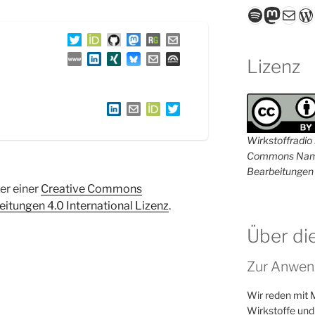
Spotify
Masto
E-Mail
W
Lizenz
Wirkstoffradio i
Commons Name
Bearbeitungen 
ter einer
Creative Commons
tungen 4.0 International Lizenz
.
Über di
Zur Anwen
Wir reden mit 
Wirkstoffe und