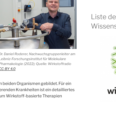
Liste d
Wissens
Dr. Daniel Roderer, Nachwuchsgruppenleiter am
Leibniz-Forschungsinstitut für Molekulare
Pharmakologie (2022); Quelle: Wirkstoffradio
CC-BY 4.0
beiden Organismen gebildet. Für ein
erenden Krankheiten ist ein detailliertes
um Wirkstoff-basierte Therapien