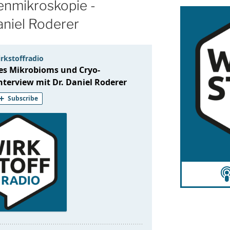
enmikroskopie -
aniel Roderer