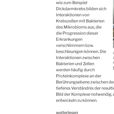
wie zum Beispiel
Dickdarmkrebs bilden sich
Interaktionen von
Krebszellen mit Bakterien
des Mikrobioms aus, die
die Progression dieser
Erkrankungen
verschlimmern bzw.
beschleunigen können. Die
Interaktionen zwischen
Bakterien und Zellen
werden häufig durch
Proteinkomplexe an der
Berührungsebene zwischen den 
tieferes Verständnis der resulti
Bild der Komplexe notwendig, 
entwickeln zu können.
„WSR058
weiterlesen