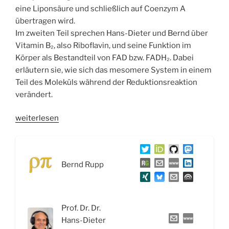
eine Liponsäure und schließlich auf Coenzym A
übertragen wird.
Im zweiten Teil sprechen Hans-Dieter und Bernd über
Vitamin B₂, also Riboflavin, und seine Funktion im
Körper als Bestandteil von FAD bzw. FADH₂. Dabei
erläutern sie, wie sich das mesomere System in einem
Teil des Moleküls während der Reduktionsreaktion
verändert.
„WSR090
weiterlesen
Einführung
in
die
Bernd Rupp
Vitamine,
B1
Thiamin
und
Prof. Dr. Dr.
B2
Hans-Dieter
Riboflavin“