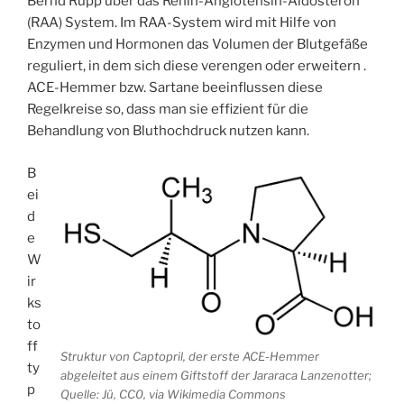
Bernd Rupp über das Renin-Angiotensin-Aldosteron
(RAA) System. Im RAA-System wird mit Hilfe von
Enzymen und Hormonen das Volumen der Blutgefäße
reguliert, in dem sich diese verengen oder erweitern .
ACE-Hemmer bzw. Sartane beeinflussen diese
Regelkreise so, dass man sie effizient für die
Behandlung von Bluthochdruck nutzen kann.
B
ei
d
e
W
ir
ks
to
ff
Struktur von Captopril, der erste ACE-Hemmer
ty
abgeleitet aus einem Giftstoff der Jararaca Lanzenotter;
p
Quelle: Jü, CC0, via Wikimedia Commons