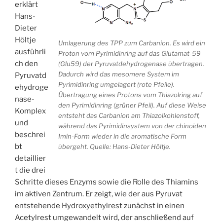
erklärt
Hans-
Dieter
Höltje
Umlagerung des TPP zum Carbanion. Es wird ein
ausführli
Proton vom Pyrimidinring auf das Glutamat-59
ch den
(Glu59) der Pyruvatdehydrogenase übertragen.
Dadurch wird das mesomere System im
Pyruvatd
Pyrimidinring umgelagert (rote Pfeile).
ehydroge
Übertragung eines Protons vom Thiazolring auf
nase-
den Pyrimidinring (grüner Pfeil). Auf diese Weise
Komplex
entsteht das Carbanion am Thiazolkohlenstoff,
und
während das Pyrimidinsystem von der chinoiden
beschrei
Imin-Form wieder in die aromatische Form
bt
übergeht. Quelle: Hans-Dieter Höltje.
detaillier
t die drei
Schritte dieses Enzyms sowie die Rolle des Thiamins
im aktiven Zentrum. Er zeigt, wie der aus Pyruvat
entstehende Hydroxyethylrest zunächst in einen
Acetylrest umgewandelt wird, der anschließend auf