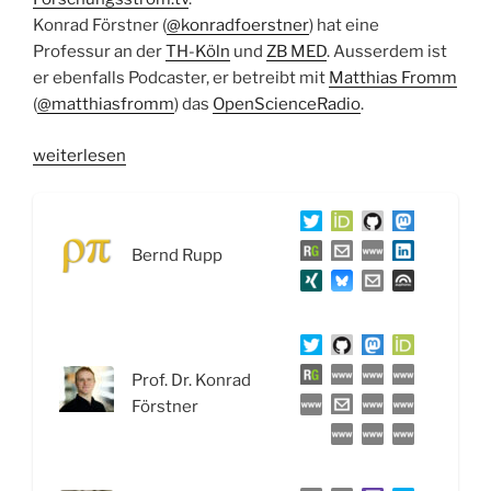
Konrad Förstner (
@konradfoerstner
) hat eine
Professur an der
TH-Köln
und
ZB MED
. Ausserdem ist
er ebenfalls Podcaster, er betreibt mit
Matthias Fromm
(
@matthiasfromm
) das
OpenScienceRadio
.
„WSR045
weiterlesen
Offene
Wissenschaft:
Forschungskreislauf,
Bernd Rupp
FAIR
Data
und
NFDI
–
Prof. Dr. Konrad
Interview
Förstner
mit
Lambert
Heller