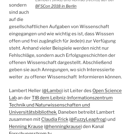
sondern
BFSCon 2018 in Berlin
sind auch
auf die
gesellschaftlichen Aufgaben von Wissenschaft
eingegangen und wie wichtig es ist, dass Wisssen
offen und frei zugänglich für Jede(n) zur Verfügung
steht. Anhand vieler Beispiele werden nicht nur
Fehlschläge, sondern auch Erfolgsgeschichten der
offenen Wissenschaft dargestellt. Abschließend
geben sie auch Anregungen, wo sich Interessierte
weiter zu offener Wissenschaft Informieren können.
Lambert Heller (
@Lambo
) ist Leiter des
Open Science
Lab
an der
TIB dem Leibniz-Informationszentrum
Technik und Naturwissenschaften und
Universitätsbibliothek.
Daneben betreibt Lambert
zusammen mit
Claudia Frick
(
@FuzzyLeapfrog
) und
Henning Krause
(
@henningkrause
) den Kanal
Forschungsstrom.tv
.