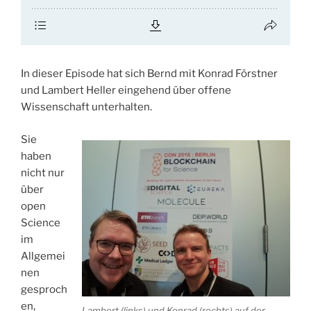
In dieser Episode hat sich Bernd mit Konrad Förstner
und Lambert Heller eingehend über offene
Wissenschaft unterhalten.
Sie
haben
nicht nur
über
open
Science
im
Allgemei
nen
gesproch
en,
Lambert (links) und Konrad (rechts) auf der