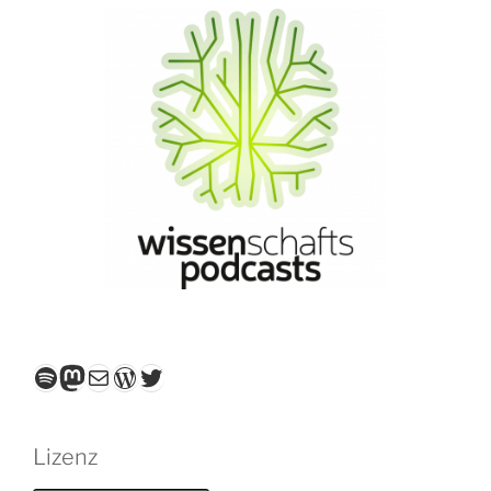
Spotify
Mastodon
E-Mail
WordPress
Twitter
Lizenz