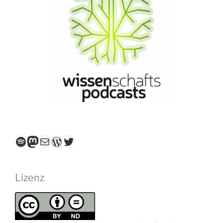
Spotify
Mastodon
E-Mail
WordPress
Twitter
Lizenz