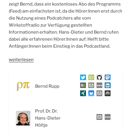
zeigt Bernd, dass ein kostenloses Abo des Programms
(Feed) am einfachsten ist, da die Hörer:Innen erst durch
die Nutzung eines Podcatchers alle vom
Wirkstoffradio zur Verfügung gestellten
Informationen erhalten. Hans-Dieter und Bernd rufen
dabei alle erfahrenen Hörer:Innen auf: Helft bitte
Anfänger:Innen beim Einstieg in das Podcastland.
„WSR057
weiterlesen
Wirkstoffe
gegen
Depressionen,
Bernd Rupp
Migräne
und
Erbrechen“
Prof. Dr. Dr.
Hans-Dieter
Höltje