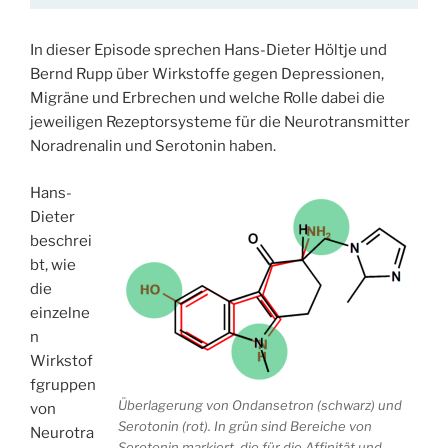
In dieser Episode sprechen Hans-Dieter Höltje und
Bernd Rupp über Wirkstoffe gegen Depressionen,
Migräne und Erbrechen und welche Rolle dabei die
jeweiligen Rezeptorsysteme für die Neurotransmitter
Noradrenalin und Serotonin haben.
Hans-
Dieter
beschrei
bt, wie
die
einzelne
n
Wirkstof
fgruppen
Überlagerung von Ondansetron (schwarz) und
von
Serotonin (rot). In grün sind Bereiche von
Neurotra
Serotonin markiert, die für die Affinität und