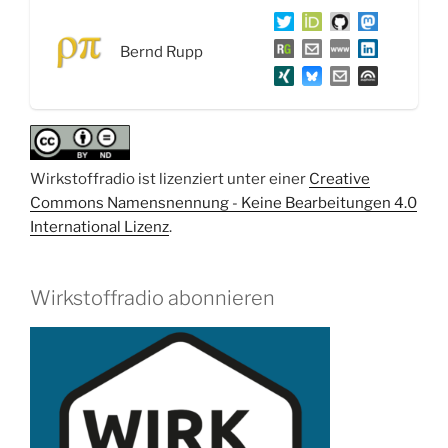
das
umgedrehte
Bernd Rupp
Moore’sche
Gesetz“
Wirkstoffradio ist lizenziert unter einer
Creative
Commons Namensnennung - Keine Bearbeitungen 4.0
International Lizenz
.
Wirkstoffradio abonnieren