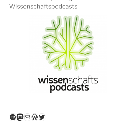
Wissenschaftspodcasts
Spotify
Mastodon
E-Mail
WordPress
Twitter