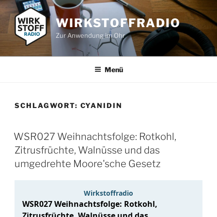
Zum
Inhalt
WIRKSTOFFRADIO
springen
Zur Anwendung im Ohr
Menü
SCHLAGWORT:
CYANIDIN
WSR027 Weihnachtsfolge: Rotkohl,
Zitrusfrüchte, Walnüsse und das
umgedrehte Moore'sche Gesetz