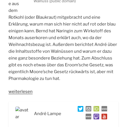
Walnuss (public domain)
e aus
dem
Rotkohl (oder Blaukraut) mitgebracht und eine
Erklärung, warum man sich hier nicht auf rot oder blau
einigen kann. Bernd hat Naringin zum Wirkstoff des
Monats auserkoren und erklärt auch, wo da der
Weihnachtsbezug ist. Außerdem berichtet André über
die Inhaltsstoffe von Walnüssen und warum er dazu
eine ganz besondere Beziehung hat. Zum Abschluss
gibt es noch etwas über das Eroom’sche Gesetz, was
eigentlich Moore’sche Gesetz rückwärts ist, aber mit
Pharmakologie zu tun hat.
„WSR027
weiterlesen
Weihnachtsfolge:
Rotkohl,
Zitrusfrüchte,
André Lampe
Walnüsse
und