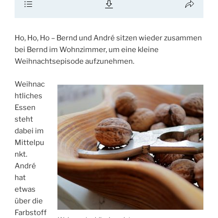
Ho, Ho, Ho – Bernd und André sitzen wieder zusammen
bei Bernd im Wohnzimmer, um eine kleine
Weihnachtsepisode aufzunehmen.
Weihnac
htliches
Essen
steht
dabei im
Mittelpu
nkt.
André
hat
etwas
über die
Farbstoff