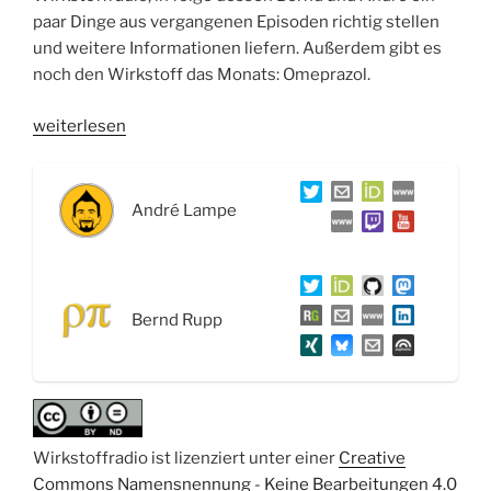
paar Dinge aus vergangenen Episoden richtig stellen
und weitere Informationen liefern. Außerdem gibt es
noch den Wirkstoff das Monats: Omeprazol.
„WSR035
weiterlesen
Bilder
des
Corona-
André Lampe
Virus,
epidemiologische
R0-
Modellierung
Bernd Rupp
und
Magenschutz
durch
Omeprazol“
Wirkstoffradio ist lizenziert unter einer
Creative
Commons Namensnennung - Keine Bearbeitungen 4.0