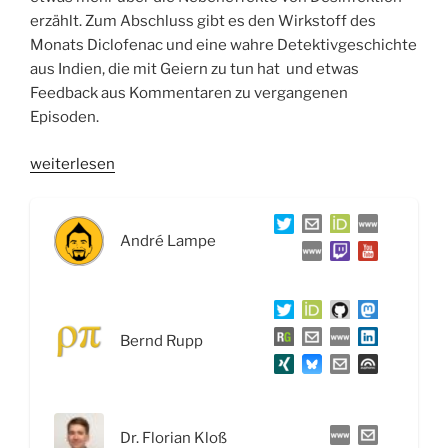
erzählt. Zum Abschluss gibt es den Wirkstoff des
Monats Diclofenac und eine wahre Detektivgeschichte
aus Indien, die mit Geiern zu tun hat und etwas
Feedback aus Kommentaren zu vergangenen
Episoden.
„WSR033
weiterlesen
Wirkstoffe
aus
dem
André Lampe
Computer,
Händewaschen
vs.
Händedesinfektion
Bernd Rupp
und
Diclofenac-
Geier“
Dr. Florian Kloß