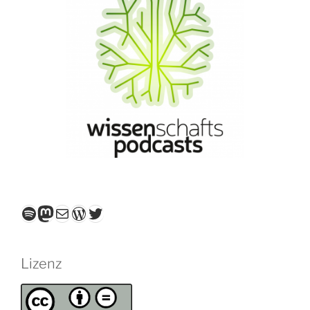
Spotify
Mastodon
E-Mail
WordPress
Twitter
Lizenz