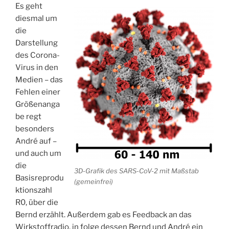
Es geht
diesmal um
die
Darstellung
des Corona-
Virus in den
Medien – das
Fehlen einer
Größenanga
be regt
besonders
André auf –
und auch um
die
3D-Grafik des SARS-CoV-2 mit Maßstab
Basisreprodu
(gemeinfrei)
ktionszahl
R0, über die
Bernd erzählt. Außerdem gab es Feedback an das
Wirkstoffradio, in folge dessen Bernd und André ein