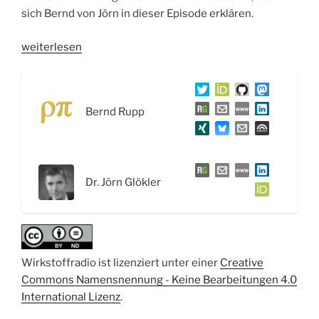
sich Bernd von Jörn in dieser Episode erklären.
„WSR040
weiterlesen
PCR,
Sequenzierung
und
Bernd Rupp
NGS:
Aufklärung
der
DNA
Dr. Jörn Glökler
–
Interview
mit
Dr.
Jörn
Wirkstoffradio ist lizenziert unter einer
Creative
Glökler“
Commons Namensnennung - Keine Bearbeitungen 4.0
International Lizenz
.