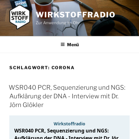
Zum
Inhalt
WIRKSTOFFRADIO
springen
Zur Anwendung im Ohr
Menü
SCHLAGWORT:
CORONA
WSR040 PCR, Sequenzierung und NGS:
Aufklärung der DNA - Interview mit Dr.
Jörn Glökler