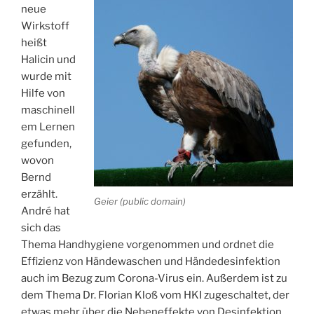
neue
Wirkstoff
heißt
Halicin und
wurde mit
Hilfe von
maschinell
em Lernen
gefunden,
wovon
Bernd
erzählt.
Geier (public domain)
André hat
sich das
Thema Handhygiene vorgenommen und ordnet die
Effizienz von Händewaschen und Händedesinfektion
auch im Bezug zum Corona-Virus ein. Außerdem ist zu
dem Thema Dr. Florian Kloß vom HKI zugeschaltet, der
etwas mehr über die Nebeneffekte von Desinfektion