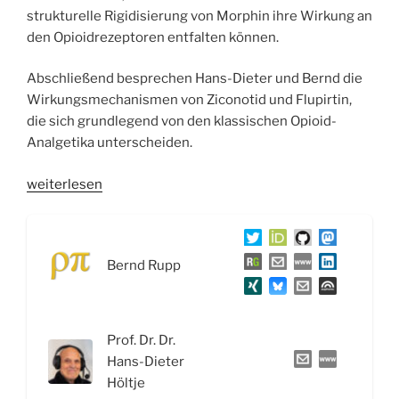
strukturelle Rigidisierung von Morphin ihre Wirkung an
den Opioidrezeptoren entfalten können.
Abschließend besprechen Hans-Dieter und Bernd die
Wirkungsmechanismen von Ziconotid und Flupirtin,
die sich grundlegend von den klassischen Opioid-
Analgetika unterscheiden.
„WSR067
weiterlesen
Opioid-
Analgetika:
Von
Bernd Rupp
Morphin,
Oxycodon
und
Fentanyl
Prof. Dr. Dr.
bis
Hans-Dieter
Ziconotid
Höltje
und