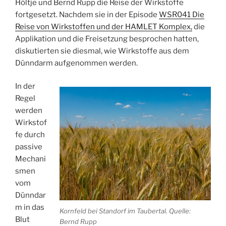
Höltje und Bernd Rupp die Reise der Wirkstoffe
fortgesetzt. Nachdem sie in der Episode
WSR041 Die
Reise von Wirkstoffen und der HAMLET Komplex,
die
Applikation und die Freisetzung besprochen hatten,
diskutierten sie diesmal, wie Wirkstoffe aus dem
Dünndarm aufgenommen werden.
In der
Regel
werden
Wirkstof
fe durch
passive
Mechani
smen
vom
Dünndar
m in das
Kornfeld bei Standorf im Taubertal. Quelle:
Blut
Bernd Rupp