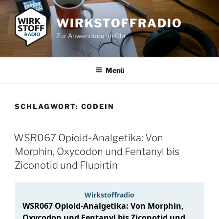
Zum
Inhalt
WIRKSTOFFRADIO
springen
Zur Anwendung im Ohr
Menü
SCHLAGWORT:
CODEIN
WSR067 Opioid-Analgetika: Von
Morphin, Oxycodon und Fentanyl bis
Ziconotid und Flupirtin