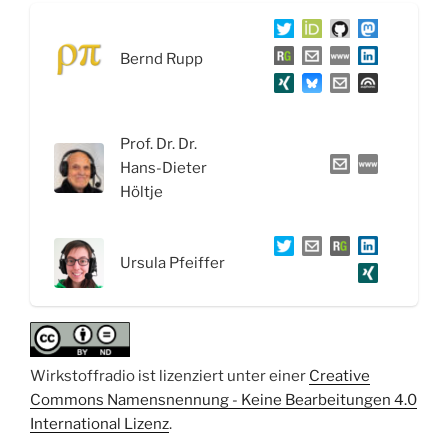
Reise
von
Bernd Rupp
Wirkstoffen:
Aufnahme,
Verteilung
und
Prof. Dr. Dr.
Metabolisierung“
Hans-Dieter
Höltje
Ursula Pfeiffer
Wirkstoffradio ist lizenziert unter einer
Creative
Commons Namensnennung - Keine Bearbeitungen 4.0
International Lizenz
.