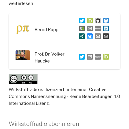
„WSR052
weiterlesen
Die
Rolle
der
Bernd Rupp
Membran
in
der
zellulären
Prof. Dr. Volker
Signalübertragung
Haucke
–
Interview
mit
Prof.
Wirkstoffradio ist lizenziert unter einer
Creative
Dr.
Commons Namensnennung - Keine Bearbeitungen 4.0
Volker
International Lizenz
.
Haucke“
Wirkstoffradio abonnieren