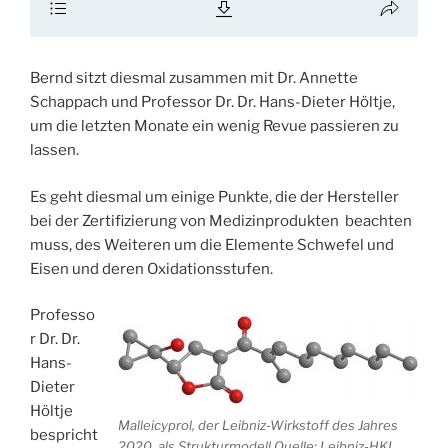
Bernd sitzt diesmal zusammen mit Dr. Annette
Schappach und Professor Dr. Dr. Hans-Dieter Höltje,
um die letzten Monate ein wenig Revue passieren zu
lassen.
Es geht diesmal um einige Punkte, die der Hersteller
bei der Zertifizierung von Medizinprodukten beachten
muss, des Weiteren um die Elemente Schwefel und
Eisen und deren Oxidationsstufen.
Professo
r Dr. Dr.
Hans-
Dieter
Höltje
Malleicyprol, der Leibniz-Wirkstoff des Jahres
bespricht
2020, als Strukturmodell Quelle: Leibniz-HKI