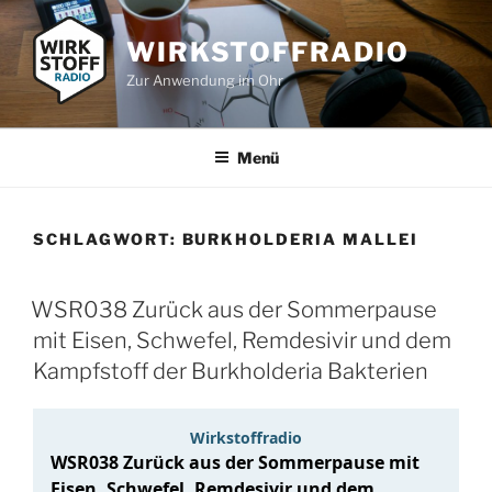
Zum
Inhalt
WIRKSTOFFRADIO
springen
Zur Anwendung im Ohr
Menü
SCHLAGWORT:
BURKHOLDERIA MALLEI
WSR038 Zurück aus der Sommerpause
mit Eisen, Schwefel, Remdesivir und dem
Kampfstoff der Burkholderia Bakterien