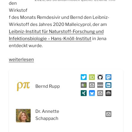
den
Wirkstof
f des Monats Remdesivir und Bernd den Leibniz-
Wirkstoff des Jahres 2020 Malleicyprol, der am
Leibniz-Institut für Naturstoff-Forschung und
Infektionsbiologie – Hans-Knöll-Institut
in Jena
entdeckt wurde.
„WSR038
weiterlesen
Zurück
aus
der
Bernd Rupp
Sommerpause
mit
Eisen,
Schwefel,
Dr. Annette
Remdesivir
Schappach
und
dem