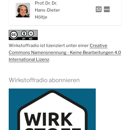
Prof. Dr. Dr.
Kampfstoff
Hans-Dieter
der
Höltje
Burkholderia
Bakterien“
Wirkstoffradio ist lizenziert unter einer
Creative
Commons Namensnennung - Keine Bearbeitungen 4.0
International Lizenz
.
Wirkstoffradio abonnieren