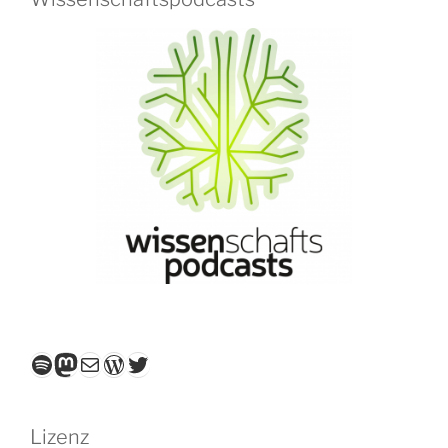
Spotify
Mastodon
E-Mail
WordPress
Twitter
Lizenz