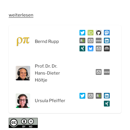
„WSR041
weiterlesen
Die
Reise
von
Bernd Rupp
Wirkstoffen
und
der
HAMLET
Prof. Dr. Dr.
Komplex“
Hans-Dieter
Höltje
Ursula Pfeiffer