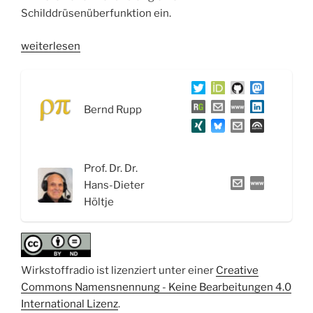
Schilddrüsenüberfunktion ein.
„WSR071
weiterlesen
Hormone:
Funktion
der
Bernd Rupp
Nukleohormone
und
die
Schilddrüsenhormone“
Prof. Dr. Dr.
Hans-Dieter
Höltje
Wirkstoffradio ist lizenziert unter einer
Creative
Commons Namensnennung - Keine Bearbeitungen 4.0
International Lizenz
.