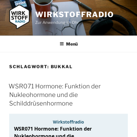
Zum
Inhalt
WIRKSTOFFRADIO
springen
Zur Anwendung im Ohr
Menü
SCHLAGWORT:
BUKKAL
WSR071 Hormone: Funktion der
Nukleohormone und die
Schilddrüsenhormone