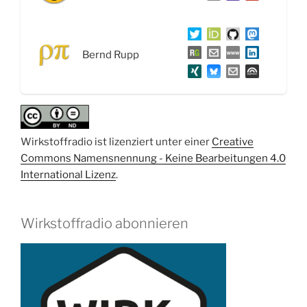
Wein,
Stickoxidwerte
bei
Bernd Rupp
Dieselfahrzeugen,
StEMos
und
1
Jahr
Wirkstoffradio ist lizenziert unter einer
Creative
Wirkstoffradio“
Commons Namensnennung - Keine Bearbeitungen 4.0
International Lizenz
.
Wirkstoffradio abonnieren