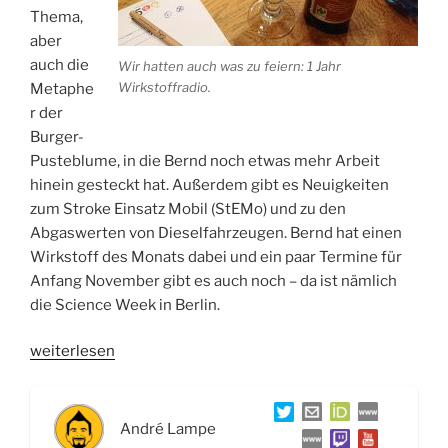
Thema,
aber
auch die
Wir hatten auch was zu feiern: 1 Jahr
Wirkstoffradio.
Metaphe
r der
Burger-
Pusteblume, in die Bernd noch etwas mehr Arbeit
hinein gesteckt hat. Außerdem gibt es Neuigkeiten
zum Stroke Einsatz Mobil (StEMo) und zu den
Abgaswerten von Dieselfahrzeugen. Bernd hat einen
Wirkstoff des Monats dabei und ein paar Termine für
Anfang November gibt es auch noch – da ist nämlich
die Science Week in Berlin.
„WSR024
weiterlesen
Das
Geheimnis
hinter
André Lampe
korkendem