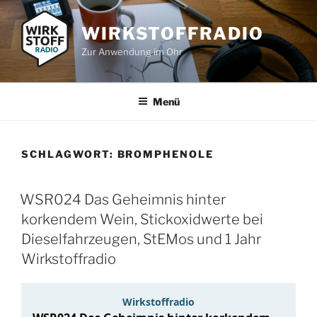
Zum
Inhalt
WIRKSTOFFRADIO
springen
Zur Anwendung im Ohr
Menü
SCHLAGWORT:
BROMPHENOLE
WSR024 Das Geheimnis hinter
korkendem Wein, Stickoxidwerte bei
Dieselfahrzeugen, StEMos und 1 Jahr
Wirkstoffradio