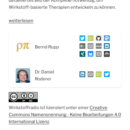
detailliertes Bild der Komplexe notwendig, um
Wirkstoff-basierte Therapien entwickeln zu können.
„WSR058
weiterlesen
Die
dunkle
Seite
Bernd Rupp
des
Mikrobioms
und
Cryo-
Dr. Daniel
Elektronenmikroskopie
Roderer
–
Interview
mit
Dr.
Wirkstoffradio ist lizenziert unter einer
Creative
Daniel
Commons Namensnennung - Keine Bearbeitungen 4.0
Roderer“
International Lizenz
.