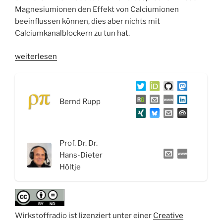
Magnesiumionen den Effekt von Calciumionen
beeinflussen können, dies aber nichts mit
Calciumkanalblockern zu tun hat.
„WSR051
weiterlesen
Der
Parasympathikus:
Von
Bernd Rupp
der
„Gottesurteilsbohne“
und
dem
Prof. Dr. Dr.
„Schwiegermuttergift““
Hans-Dieter
Höltje
Wirkstoffradio ist lizenziert unter einer
Creative