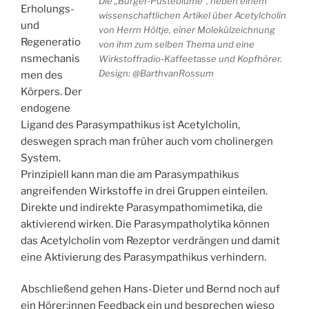
Die „Burger-Pusteblume“, neben einem
Erholungs-
wissenschaftlichen Artikel über Acetylcholin
und
von Herrn Höltje, einer Molekülzeichnung
Regeneratio
von ihm zum selben Thema und eine
nsmechanis
Wirkstoffradio-Kaffeetasse und Kopfhörer.
Design:
@BarthvanRossum
men des
Körpers. Der
endogene
Ligand des Parasympathikus ist Acetylcholin,
deswegen sprach man früher auch vom cholinergen
System.
Prinzipiell kann man die am Parasympathikus
angreifenden Wirkstoffe in drei Gruppen einteilen.
Direkte und indirekte Parasympathomimetika, die
aktivierend wirken. Die Parasympatholytika können
das Acetylcholin vom Rezeptor verdrängen und damit
eine Aktivierung des Parasympathikus verhindern.
Abschließend gehen Hans-Dieter und Bernd noch auf
ein Hörer:innen Feedback ein und besprechen wieso