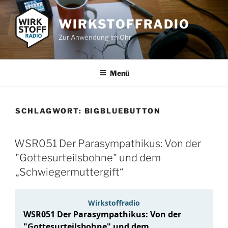
Zum
Inhalt
WIRKSTOFFRADIO
springen
Zur Anwendung im Ohr
Menü
SCHLAGWORT:
BIGBLUEBUTTON
WSR051 Der Parasympathikus: Von der
"Gottesurteilsbohne" und dem
„Schwiegermuttergift“