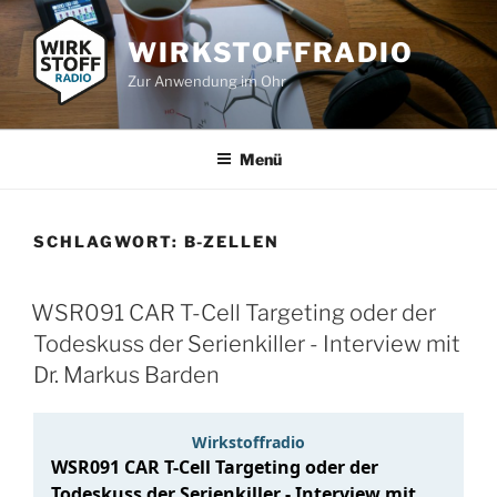
Zum
Inhalt
WIRKSTOFFRADIO
springen
Zur Anwendung im Ohr
Menü
SCHLAGWORT:
B-ZELLEN
WSR091 CAR T-Cell Targeting oder der
Todeskuss der Serienkiller - Interview mit
Dr. Markus Barden