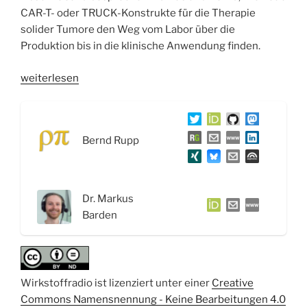
CAR-T- oder TRUCK-Konstrukte für die Therapie
solider Tumore den Weg vom Labor über die
Produktion bis in die klinische Anwendung finden.
„WSR091
weiterlesen
CAR
T-
Cell
Bernd Rupp
Targeting
oder
der
Todeskuss
Dr. Markus
der
Barden
Serienkiller
–
Interview
mit
Wirkstoffradio ist lizenziert unter einer
Creative
Dr.
Commons Namensnennung - Keine Bearbeitungen 4.0