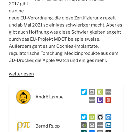
2017 gibt
es eine
neue EU-Verordnung, die diese Zertifizierung regelt
und ab Mai 2021 so einiges schwieriger macht. Aber es
gibt auch Hoffnung was diese Schwierigkeiten angeht
durch das EU-Projekt MDOT beispielsweise.
Außerdem geht es um Cochlea-Implantate,
regulatorische Forschung, Medizinprodukte aus dem
3D-Drucker, die Apple Watch und einiges mehr.
„WSR037
weiterlesen
Pflaster,
Beatmungsgeräte,
Implantate:
André Lampe
Medizinprodukte
–
Interview
mit
Bernd Rupp
Dr.