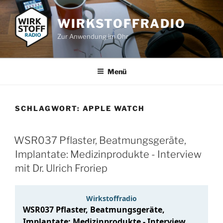
Zum
Inhalt
WIRKSTOFFRADIO
springen
Zur Anwendung im Ohr
Menü
SCHLAGWORT:
APPLE WATCH
WSR037 Pflaster, Beatmungsgeräte,
Implantate: Medizinprodukte - Interview
mit Dr. Ulrich Froriep