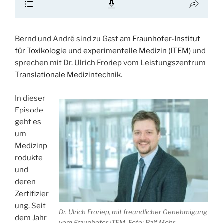
Bernd und André sind zu Gast am
Fraunhofer-Institut
für Toxikologie und experimentelle Medizin (ITEM)
und
sprechen mit Dr. Ulrich Froriep vom Leistungszentrum
Translationale Medizintechnik
.
In dieser
Episode
geht es
um
Medizinp
rodukte
und
deren
Zertifizier
ung. Seit
Dr. Ulrich Froriep, mit freundlicher Genehmigung
dem Jahr
vom Fraunhofer ITEM, Foto: Ralf Mohr.