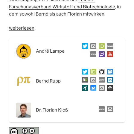
Forschungsverbund Wirkstoff und Biotechnologie
, in
dem sowohl Bernd als auch Florian mitwirken.
„WSR030
weiterlesen
Antibiotika
&
Resistenzen:
André Lampe
Geschichte,
gesellschaftliche
Bedeutung
und
Bernd Rupp
Antiinfektiva-
Forschung
–
Interview
Dr. Florian Kloß
mit
Dr.
Florian