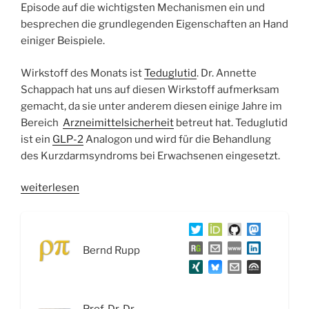
Episode auf die wichtigsten Mechanismen ein und
besprechen die grundlegenden Eigenschaften an Hand
einiger Beispiele.
Wirkstoff des Monats ist
Teduglutid
. Dr. Annette
Schappach hat uns auf diesen Wirkstoff aufmerksam
gemacht, da sie unter anderem diesen einige Jahre im
Bereich
Arzneimittelsicherheit
betreut hat. Teduglutid
ist ein
GLP-2
Analogon und wird für die Behandlung
des Kurzdarmsyndroms bei Erwachsenen eingesetzt.
„WSR044
weiterlesen
Die
Reise
von
Bernd Rupp
Wirkstoffen:
Wirkort,
Wirkmechanismus
und
Prof. Dr. Dr.