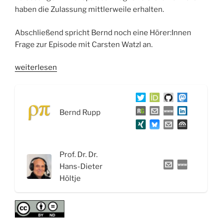
haben die Zulassung mittlerweile erhalten.
Abschließend spricht Bernd noch eine Hörer:Innen
Frage zur Episode mit Carsten Watzl an.
„WSR063
weiterlesen
Schlafmittel
und
Tranquilizer:
Bernd Rupp
Benzodiazepine,
Melatonin
und
Orexin-
Prof. Dr. Dr.
Rezeptor-
Hans-Dieter
Antagonisten“
Höltje