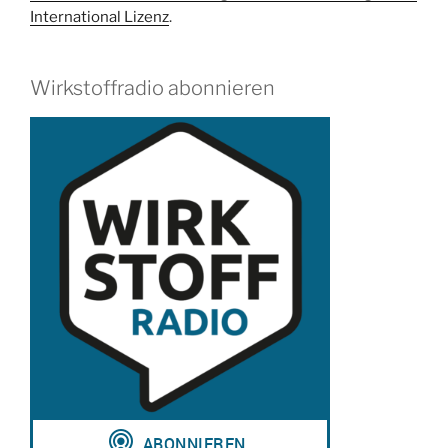
mit
International Lizenz
.
Prof.
Dr.
Yvonne
Wirkstoffradio abonnieren
Mast“