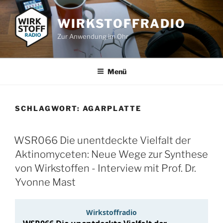
Zum
Inhalt
WIRKSTOFFRADIO
springen
Zur Anwendung im Ohr
Menü
SCHLAGWORT:
AGARPLATTE
WSR066 Die unentdeckte Vielfalt der
Aktinomyceten: Neue Wege zur Synthese
von Wirkstoffen - Interview mit Prof. Dr.
Yvonne Mast