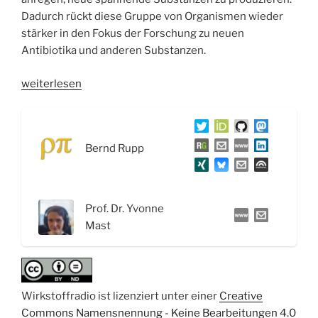
Dadurch rückt diese Gruppe von Organismen wieder
stärker in den Fokus der Forschung zu neuen
Antibiotika und anderen Substanzen.
„WSR066
weiterlesen
Die
unentdeckte
Vielfalt
Bernd Rupp
der
Aktinomyceten:
Neue
Wege
Prof. Dr. Yvonne
zur
Mast
Synthese
von
Wirkstoffen
–
Wirkstoffradio ist lizenziert unter einer
Creative
Interview
Commons Namensnennung - Keine Bearbeitungen 4.0