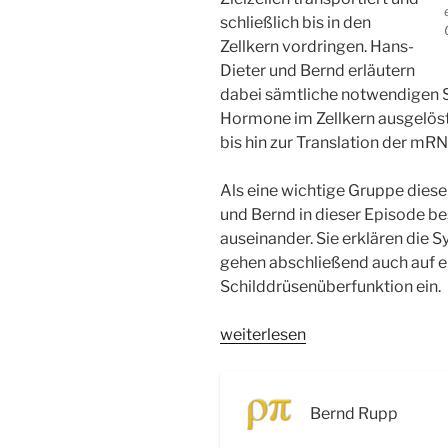
schließlich bis in den
Zellkern vordringen. Hans-
Dieter und Bernd erläutern
dabei sämtliche notwendigen S
Hormone im Zellkern ausgelös
bis hin zur Translation der m
Als eine wichtige Gruppe dies
und Bernd in dieser Episode 
auseinander. Sie erklären die 
gehen abschließend auch auf e
Schilddrüsenüberfunktion ein.
„WSR071
weiterlesen
Hormone:
Funktion
der
Bernd Rupp
Nukleohormone