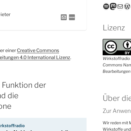
Spotify
Masto
E-Mail
W
Dieter
Lizenz
ter einer
Creative Commons
tungen 4.0 International Lizenz
.
Wirkstoffradio i
Commons Name
Bearbeitungen 
Funktion der
d die
Über di
one
Zur Anwen
Wir reden mit 
Wirkstoffe und