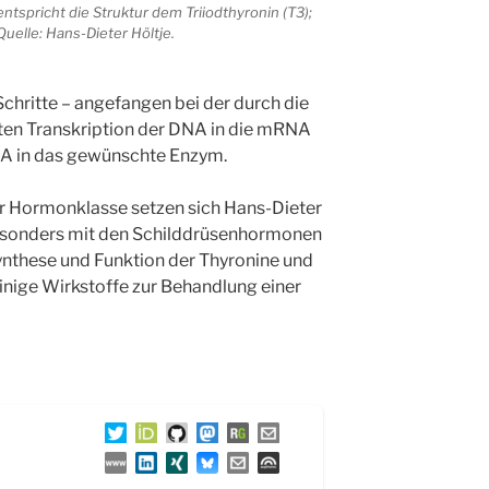
entspricht die Struktur dem Triiodthyronin (T3);
Quelle: Hans-Dieter Höltje.
chritte – angefangen bei der durch die
ten Transkription der DNA in die mRNA
RNA in das gewünschte Enzym.
er Hormonklasse setzen sich Hans-Dieter
besonders mit den Schilddrüsenhormonen
Synthese und Funktion der Thyronine und
inige Wirkstoffe zur Behandlung einer