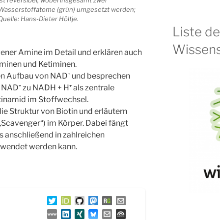
ist reversibel, wobei insgesamt zwei
Wasserstoffatome (grün) umgesetzt werden;
Quelle: Hans-Dieter Höltje.
Liste d
Wissens
ner Amine im Detail und erklären auch
minen und Ketiminen.
den Aufbau von NAD⁺ und besprechen
 NAD⁺ zu NADH + H⁺ als zentrale
otinamid im Stoffwechsel.
e Struktur von Biotin und erläutern
(„Scavenger“) im Körper. Dabei fängt
as anschließend in zahlreichen
rwendet werden kann.