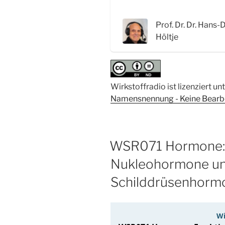
Biotin“
Prof. Dr. Dr. Hans-
Höltje
Wirkstoffradio ist lizenziert un
Namensnennung - Keine Bearbei
WSR071 Hormone: 
Nukleohormone un
Schilddrüsenhorm