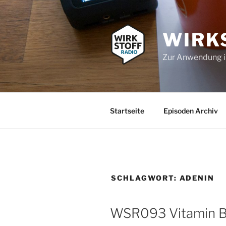
Zum
Inhalt
springen
WIRK
Zur Anwendung 
Startseite
Episoden Archiv
SCHLAGWORT:
ADENIN
WSR093 Vitamin B6