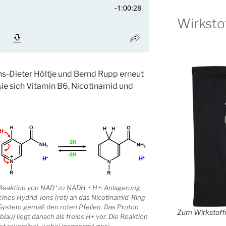
Wirksto
ns-Dieter Höltje und Bernd Rupp erneut
ie sich Vitamin B6, Nicotinamid und
Reaktion von NAD⁺ zu NADH + H+: Anlagerung
eines Hydrid-Ions (rot) an das Nicotinamid-Ring-
System gemäß den roten Pfeilen. Das Proton
Zum Wirkstoffr
(blau) liegt danach als freies H+ vor. Die Reaktion