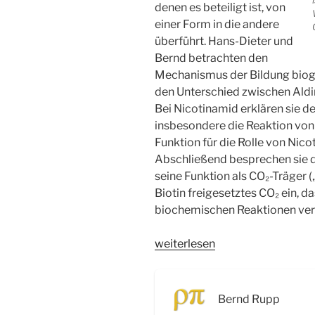
denen es beteiligt ist, von
einer Form in die andere
überführt. Hans-Dieter und
Bernd betrachten den
Mechanismus der Bildung bioge
den Unterschied zwischen Aldi
Bei Nicotinamid erklären sie 
insbesondere die Reaktion von
Funktion für die Rolle von Nic
Abschließend besprechen sie di
seine Funktion als CO₂-Träger 
Biotin freigesetztes CO₂ ein, d
biochemischen Reaktionen ve
„WSR093
weiterlesen
Vitamin
B6,
Niacinamid
Bernd Rupp
und