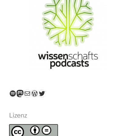
Spotify
Mastodon
E-Mail
WordPress
Twitter
Lizenz