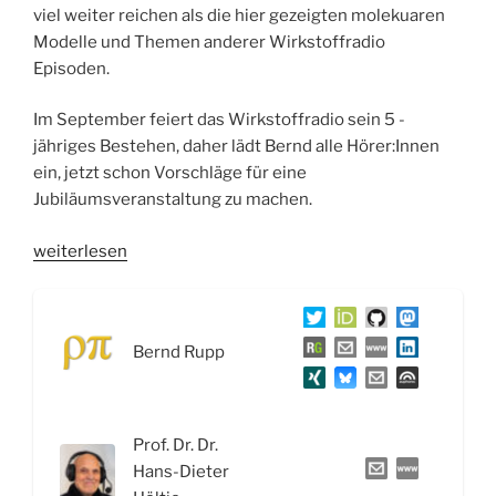
viel weiter reichen als die hier gezeigten molekuaren
Modelle und Themen anderer Wirkstoffradio
Episoden.
Im September feiert das Wirkstoffradio sein 5 -
jähriges Bestehen, daher lädt Bernd alle Hörer:Innen
ein, jetzt schon Vorschläge für eine
Jubiläumsveranstaltung zu machen.
„WSR061
weiterlesen
Poren,
Pumpen
und
Bernd Rupp
Kanäle:
Wie
Ionenkanäle
Potentiale
Prof. Dr. Dr.
steuern“
Hans-Dieter