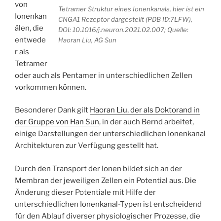
von
Tetramer Struktur eines Ionenkanals, hier ist ein
Ionenkan
CNGA1 Rezeptor dargestellt (PDB ID:7LFW),
älen, die
DOI: 10.1016/j.neuron.2021.02.007; Quelle:
entwede
Haoran Liu, AG Sun
r als
Tetramer
oder auch als Pentamer in unterschiedlichen Zellen
vorkommen können.
Besonderer Dank gilt
Haoran Liu, der als Doktorand in
der Gruppe von Han Sun
, in der auch Bernd arbeitet,
einige Darstellungen der unterschiedlichen Ionenkanal
Architekturen zur Verfügung gestellt hat.
Durch den Transport der Ionen bildet sich an der
Membran der jeweiligen Zellen ein Potential aus. Die
Änderung dieser Potentiale mit Hilfe der
unterschiedlichen Ionenkanal-Typen ist entscheidend
für den Ablauf diverser physiologischer Prozesse, die