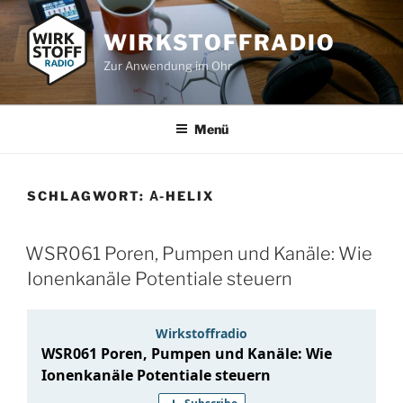
Zum
Inhalt
WIRKSTOFFRADIO
springen
Zur Anwendung im Ohr
Menü
SCHLAGWORT:
Α-HELIX
WSR061 Poren, Pumpen und Kanäle: Wie
Ionenkanäle Potentiale steuern