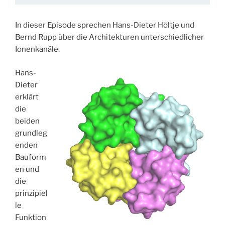
In dieser Episode sprechen Hans-Dieter Höltje und
Bernd Rupp über die Architekturen unterschiedlicher
Ionenkanäle.
Hans-
Dieter
erklärt
die
beiden
grundleg
enden
Bauform
en und
die
prinzipiel
le
Funktion