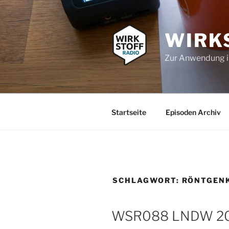
Zum
Inhalt
springen
WIRK
Zur Anwendung 
Startseite
Episoden Archiv
SCHLAGWORT:
RÖNTGEN
WSR088 LNDW 202