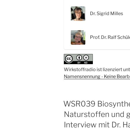
intrinsisch
unstrukturierte
Dr. Sigrid Milles
Proteine“
Prof. Dr. Ralf Schül
Wirkstoffradio ist lizenziert un
Namensnennung - Keine Bearbei
WSR039 Biosynthe
Naturstoffen und g
Interview mit Dr. H