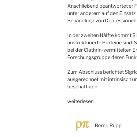
Anschließend beantwortet er 
unter anderem auf den Einsatz 
Behandlung von Depressionen 
In der zweiten Hälfte kommt Sigr
unstrukturierte Proteine sind. S
bei der Clathrin-vermittelten 
Forschungsgruppe deren Funkt
Zum Abschluss berichtet Sigrid
ausgerechnet mit intrinsisch u
beschäftigen.
„WSR088
weiterlesen
LNDW
2025:
Depression
Bernd Rupp
&