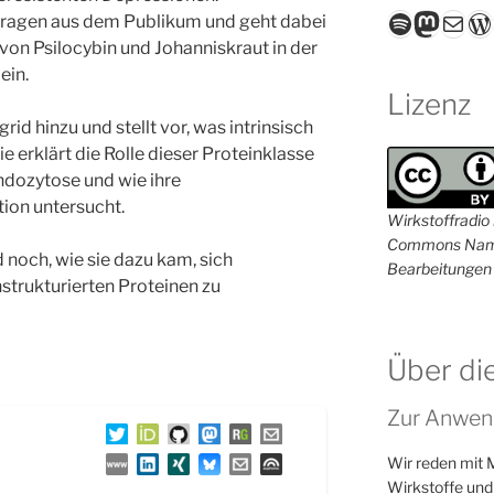
Spotify
Masto
E-Mail
W
Fragen aus dem Publikum und geht dabei
von Psilocybin und Johanniskraut in der
ein.
Lizenz
id hinzu und stellt vor, was intrinsisch
ie erklärt die Rolle dieser Proteinklasse
Endozytose und wie ihre
ion untersucht.
Wirkstoffradio i
Commons Name
 noch, wie sie dazu kam, sich
Bearbeitungen 
nstrukturierten Proteinen zu
Über di
Zur Anwen
Wir reden mit 
Wirkstoffe und