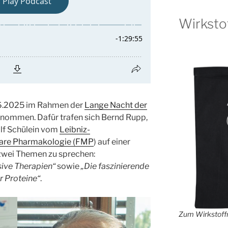
Wirksto
6.2025 im Rahmen der
Lange Nacht der
enommen. Dafür trafen sich Bernd Rupp,
Ralf Schülein vom
Leibniz-
ulare Pharmakologie (FMP
) auf einer
zwei Themen zu sprechen:
ive Therapien“
sowie
„Die faszinierende
er Proteine“
.
Zum Wirkstoffr