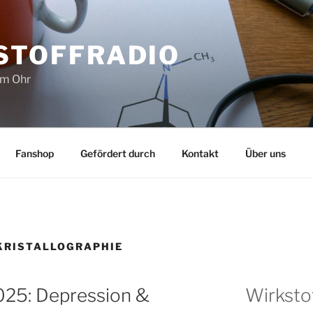
STOFFRADIO
im Ohr
Fanshop
Gefördert durch
Kontakt
Über uns
KRISTALLOGRAPHIE
5: Depression &
Wirksto