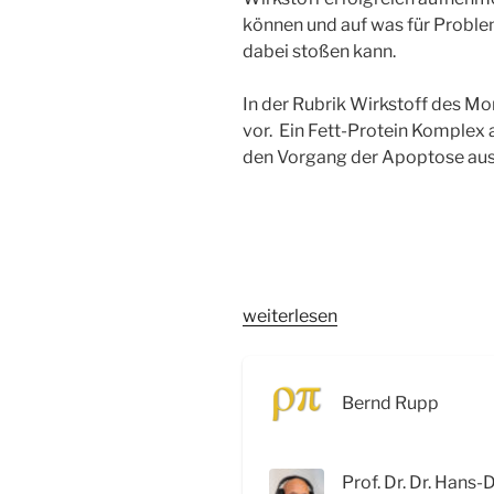
können und auf was für Probl
dabei stoßen kann.
In der Rubrik Wirkstoff des M
vor. Ein Fett-Protein Komplex 
den Vorgang der Apoptose aus
„WSR041
weiterlesen
Die
Reise
von
Bernd Rupp
Wirkstoffen
und
der
Prof. Dr. Dr. Hans-