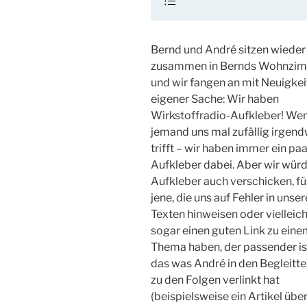
Bernd und André sitzen wieder
zusammen in Bernds Wohnzi
und wir fangen an mit Neuigkei
eigener Sache: Wir haben
Wirkstoffradio-Aufkleber! We
jemand uns mal zufällig irgen
trifft – wir haben immer ein paa
Aufkleber dabei. Aber wir würd
Aufkleber auch verschicken, für
jene, die uns auf Fehler in unse
Texten hinweisen oder vielleich
sogar einen guten Link zu ein
Thema haben, der passender ist
das was André in den Begleitt
zu den Folgen verlinkt hat
(beispielsweise ein Artikel über