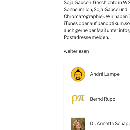
Soja-Saucen-Geschichte in
WS
Sonnenmilch, Soja-Sauce und
Chromatographie
). Wir haben
iTunes
oder auf
panoptikum.so
auch gerne per Mail unter
info
Postadresse melden.
„WSR006
weiterlesen
Molekülstrukturen,
Paracetamol
und
André Lampe
HIV-
Selbsttests“
Bernd Rupp
Dr. Annette Schap