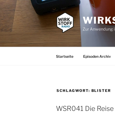
Zum
Inhalt
springen
WIRK
Zur Anwendung 
Startseite
Episoden Archiv
SCHLAGWORT:
BLISTER
WSR041 Die Reise 