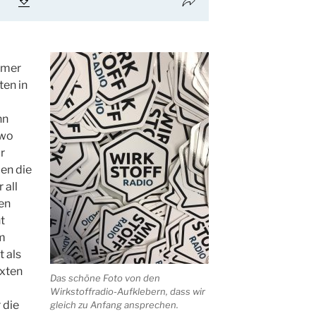
mmer
ten in
nn
dwo
r
en die
 all
ren
t
em
 als
exten
Das schöne Foto von den
Wirkstoffradio-Aufklebern, dass wir
 die
gleich zu Anfang ansprechen.