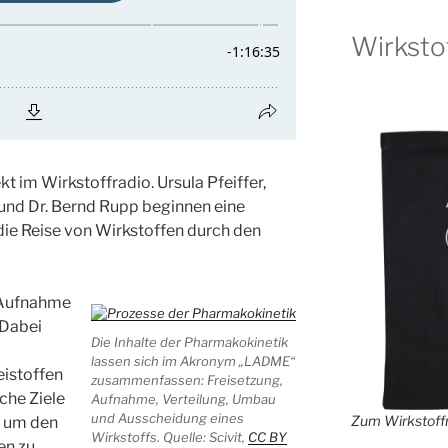
Wirksto
kt im Wirkstoffradio. Ursula Pfeiffer,
e und Dr. Bernd Rupp beginnen eine
 die Reise von Wirkstoffen durch den
e Aufnahme
 Dabei
Die Inhalte der Pharmakokinetik
lassen sich im Akronym „LADME“
istoffen
zusammenfassen: Freisetzung,
che Ziele
Aufnahme, Verteilung, Umbau
und Ausscheidung eines
Zum Wirkstoffr
, um den
Wirkstoffs. Quelle: Scivit,
CC BY
en zu