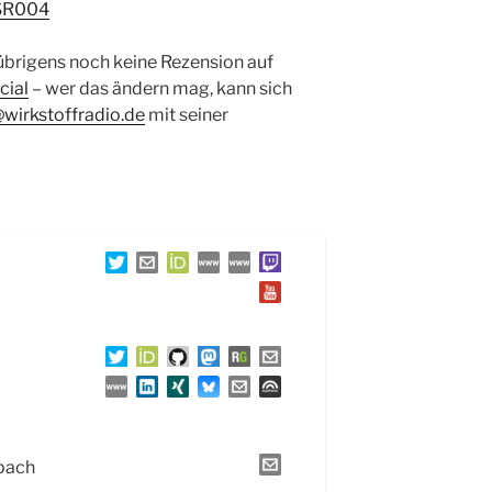
R004
 übrigens noch keine Rezension auf
cial
– wer das ändern mag, kann sich
@wirkstoffradio.de
mit seiner
pach