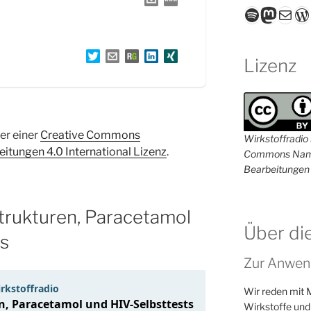
Spotify
Masto
E-Mail
W
Lizenz
ter einer
Creative Commons
Wirkstoffradio i
tungen 4.0 International Lizenz
.
Commons Name
Bearbeitungen 
rukturen, Paracetamol
Über di
ts
Zur Anwen
Wir reden mit 
Wirkstoffe und