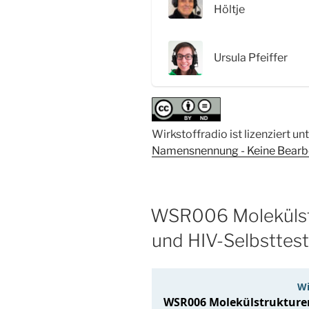
HAMLET
Höltje
Komplex“
Ursula Pfeiffer
Wirkstoffradio ist lizenziert un
Namensnennung - Keine Bearbei
WSR006 Molekülst
und HIV-Selbsttes